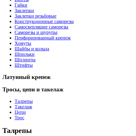
Гайки
Заклепки
Заклепки резьбовые
Конструкционные саморезы
Самосверлящие саморезы
Саморезы и шурупы
Перфорированный крепеж
Хомуты
Шайбы и кольца
Шпильки
Шплинты
Штифты
Латунный
крепеж
Тросы,
цепи и такелаж
Талрепы
Такелаж
Цепи
Трос
Талрепы