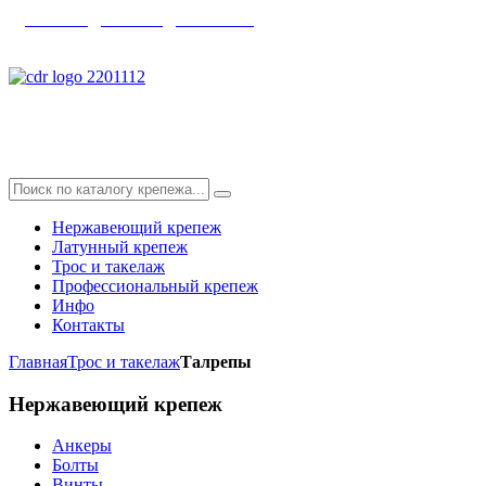
главная
|
каталог
|
контакты
info@skyfix.ru
Нержавеющий крепеж
Латунный крепеж
Трос и такелаж
Профессиональный крепеж
Инфо
Контакты
Главная
Трос и такелаж
Талрепы
Нержавеющий
крепеж
Анкеры
Болты
Винты