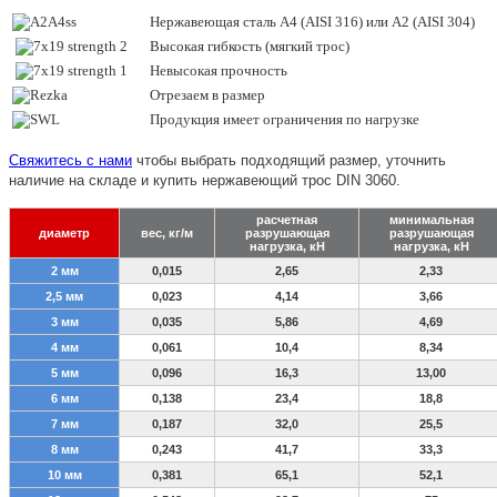
Нержавеющая сталь А4 (AISI 316) или А2 (AISI 304)
Высокая гибкость (мягкий трос)
Невысокая прочность
Отрезаем в размер
Продукция имеет ограничения по нагрузке
Свяжитесь с нами
чтобы выбрать подходящий размер, уточнить
наличие на складе и купить нержавеющий трос DIN 3060.
расчетная
минимальная
диаметр
вес, кг/м
разрушающая
разрушающая
нагрузка, кН
нагрузка, кН
2 мм
0,015
2,65
2,33
2,5 мм
0,023
4,14
3,66
3 мм
0,035
5,86
4,69
4 мм
0,061
10,4
8,34
5 мм
0,096
16,3
13,00
6 мм
0,138
23,4
18,8
7 мм
0,187
32,0
25,5
8 мм
0,243
41,7
33,3
10 мм
0,381
65,1
52,1