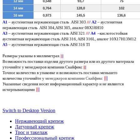
12 мм
0,548
93,7
75
14 мм
0,764
128,0
102
16 мм
0,973
145,5
136,6
A
1
– аустенитная нержавеющая сталь
AISI 303
/
/
/
А2
– аустенитная
нержавеющая сталь
AISI
304,
AISI
305, аналог 08Х18Н10
А3
– аустенитная нержавеющая сталь
AISI
321
/
/
/
А4
–кислотостойкая
аустенитная нержавеющая сталь
AISI
316,
AISI
316
L
, аналог 10Х17Н13М12
А5
– аустенитная нержавеющая сталь
AISI
316
TI
Размеры указаны в миллиметрах
||
|
Возможность поставки изделия другого размера или из другого материала
уточняйте у менеджеров компании Скайфикс
||
|
Точное количество в упаковке и возможность поставки меньшего
||
|
количества уточняйте у
менеджеров компании Скайфикс
Указанные сведения носят информационный характер и не являются
||
|
исчерпывающими
Switch to Desktop Version
Нержавеющий крепеж
Латунный крепеж
Трос и такелаж
Профессиональный крепеж