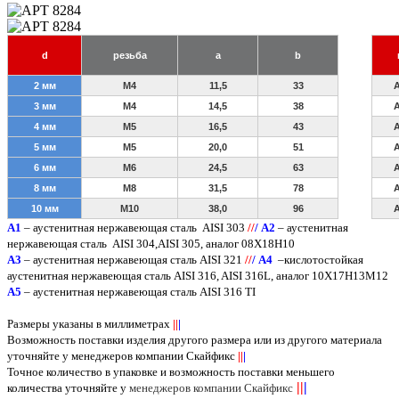
d
резьба
a
b
2 мм
M4
11,5
33
A
3 мм
M4
14,5
38
А
4 мм
M5
16,5
43
A
5 мм
M5
20,0
51
А
6 мм
M6
24,5
63
A
8 мм
M8
31,5
78
А
10 мм
M10
38,0
96
A
A
1
– аустенитная нержавеющая сталь
AISI 303
/
/
/
А2
– аустенитная
нержавеющая сталь
AISI
304,
AISI
305, аналог 08Х18Н10
А3
– аустенитная нержавеющая сталь
AISI
321
/
/
/
А4
–кислотостойкая
аустенитная нержавеющая сталь
AISI
316,
AISI
316
L
, аналог 10Х17Н13М12
А5
– аустенитная нержавеющая сталь
AISI
316
TI
Размеры указаны в миллиметрах
||
|
Возможность поставки изделия другого размера или из другого материала
уточняйте у менеджеров компании Скайфикс
||
|
Точное количество в упаковке и возможность поставки меньшего
||
|
количества уточняйте у
менеджеров компании Скайфикс