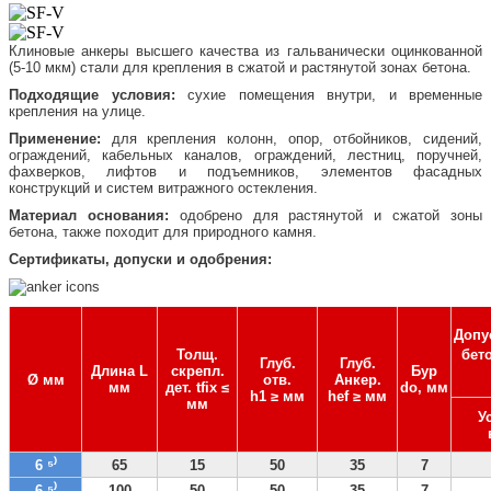
Клиновые анкеры высшего качества из гальванически оцинкованной
(5-10 мкм) стали для крепления в сжатой и растянутой зонах бетона.
Подходящие условия:
сухие помещения внутри, и временные
крепления на улице.
Применение:
для крепления колонн, опор, отбойников, сидений,
ограждений, кабельных каналов, ограждений, лестниц, поручней,
фахверков, лифтов и подъемников, элементов фасадных
конструкций и систем витражного остекления.
Материал основания:
одобрено для растянутой и сжатой зоны
бетона, также походит для природного камня.
Сертификаты, допуски и одобрения:
Допус
Толщ.
бето
Глуб.
Глуб.
Длина L
скрепл.
Бур
Ø мм
отв.
Анкер.
мм
дет. tfix ≤
do, мм
h1 ≥ мм
hef ≥ мм
мм
У
6 ⁵⁾
65
15
50
35
7
6 ⁵⁾
100
50
50
35
7