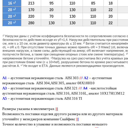
16 ⁵⁾
213
95
110
85
18
20 ⁵⁾
170
20
130
110
22
20 ⁵⁾
220
70
130
110
20
20 ⁵⁾
280
130
130
110
22
¹⁾ Нагрузки даны с учётом коэффициента безопасности по сопротивлению согласно
безопасности по действию исходя из γF=1,4. Нагрузки действительны при расстоян
см, или s ≥ 10 см, если диаметр арматуры ds ≤ 10 мм. ²⁾ Бетон считается ненапря
σL + σR ≤ 0. При отсутствии точных данных можно принять σR = 3 Н/мм2 (σL включа
внешних нагрузок, а также силы, действующей на анкер; σR включает напряжение, в
ползучести бетона, а также при смещении опорных стоек или смене температуры). ³
напряженном бетоне уточняйте. ⁴⁾Нагрузка на срез рассчитана без учёта краевых р
при расстоянии ближе чем (c ≤ 10×hef), разрушение бетона по кромке рассчитывает
расчётов A. ⁵⁾ Не входит в ЕТА. Данные являются рекомендациями производителя.
A
1
– аустенитная нержавеющая сталь
AISI 303
/
/
/
А2
– аустенитная
нержавеющая сталь
AISI
304,
AISI
305, аналог 08Х18Н10
А3
– аустенитная нержавеющая сталь
AISI
321
/
/
/
А4
–кислотостойкая
аустенитная нержавеющая сталь
AISI
316,
AISI
316
L
, аналог 10Х17Н13М12
А5
– аустенитная нержавеющая сталь
AISI
316
TI
Размеры указаны в миллиметрах
||
|
Возможность поставки изделия другого размера или из другого материала
уточняйте у менеджеров компании Скайфикс
||
|
Точное количество в упаковке и возможность поставки меньшего