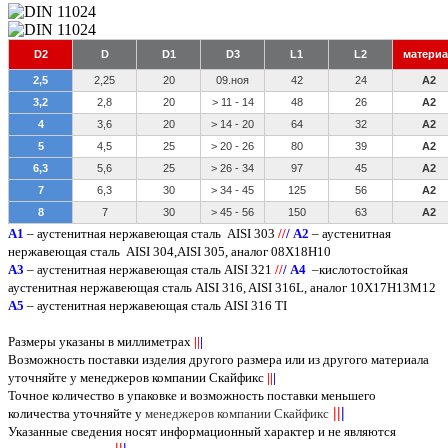
D2
D
D1
D3
L1
L2
материа
2,5
2,25
20
09.ноя
42
24
A2
3,2
2,8
20
> 11 - 14
48
26
A2
4
3,6
20
> 14 - 20
64
32
A2
5
4,5
25
> 20 - 26
80
39
A2
6,3
5,6
25
> 26 - 34
97
45
A2
7
6,3
30
> 34 - 45
125
56
A2
8
7
30
> 45 - 56
150
63
A2
A
1
– аустенитная нержавеющая сталь
AISI 303
/
/
/
А2
– аустенитная
нержавеющая сталь
AISI
304,
AISI
305, аналог 08Х18Н10
А3
– аустенитная нержавеющая сталь
AISI
321
/
/
/
А4
–кислотостойкая
аустенитная нержавеющая сталь
AISI
316,
AISI
316
L
, аналог 10Х17Н13М12
А5
– аустенитная нержавеющая сталь
AISI
316
TI
Размеры указаны в миллиметрах
||
|
Возможность поставки изделия другого размера или из другого материала
уточняйте у менеджеров компании Скайфикс
||
|
Точное количество в упаковке и возможность поставки меньшего
||
|
количества уточняйте у
менеджеров компании Скайфикс
Указанные сведения носят информационный характер и не являются