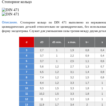
Стопорное кольцо
Описание.
Стопорное кольцо по DIN 471 выполнено из нержавеюще
цилиндрических деталей относительно не цилиндрических, без использова
форму эксцентрика. Служит для уменьшения силы трения между двумя детал
d
d3
d5 min.
a max.
b~
s
3
2,7
1
1,9
0,8
0,4
4
3,7
1
2,2
0,9
0,4
5
3,7
1
2,5
1,1
0,6
6
5,6
1,2
2,7
1,3
0,7
7
6,5
1,2
3,1
1,4
0,8
8
7,4
1,2
3,2
1,5
0,8
9
8,4
1,2
3,3
1,7
1
10
9,3
1,5
3,3
1,8
1
11
10,2
1,5
3,3
1,8
1
12
11
1,7
3,3
1,8
1
13
11,9
1,7
3,4
2
1