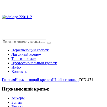
главная
|
каталог
|
контакты
info@skyfix.ru
Нержавеющий крепеж
Латунный крепеж
Трос и такелаж
Профессиональный крепеж
Инфо
Контакты
Главная
Нержавеющий крепеж
Шайбы и кольца
DIN 471
Нержавеющий
крепеж
Анкеры
Болты
Винты