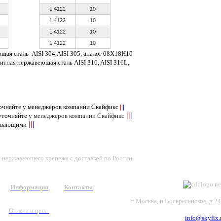
1,4122
10
1,4122
10
1,4122
10
1,4122
10
ющая сталь
AISI
304,
AISI
305, аналог 08Х18Н10
нитная нержавеющая сталь
AISI
316,
AISI
316
L
,
точняйте у менеджеров компании Скайфикс
||
|
||
|
 уточняйте у
менеджеров компании Скайфикс
||
|
пывающими
ы нержавеющего крепежа с доставкой по России.
Информация
Контакты
г. Москва, п.Воскресенское, д.2
Оплата и цена
info@skyfix.