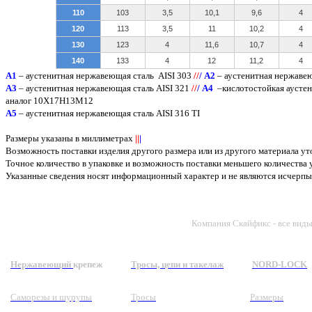
110
103
3,5
10,1
9,6
4
120
113
3,5
11
10,2
4
130
123
4
11,6
10,7
4
140
133
4
12
11,2
4
A
1
– аустенитная нержавеющая сталь
AISI 303
/
/
/
А2
– аустенитная нержаве
А3
– аустенитная нержавеющая сталь
AISI
321
/
/
/
А4
–кислотостойкая аусте
аналог 10Х17Н13М12
А5
– аустенитная нержавеющая сталь
AISI
316
TI
Размеры указаны в миллиметрах
||
|
Возможность поставки изделия другого размера или из другого материала у
Точное количество в упаковке и возможность поставки меньшего количества
Указанные сведения носят информационный характер и не являются исчер
Компания Скайфикс - все вид
Нержавеющий
крепеж
Тросы, цепи и такелаж
NORD-LOCK
Саморезы и шурупы
Тросы
Размеры