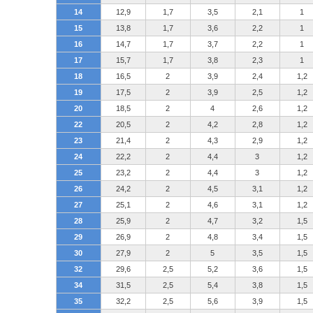
14
12,9
1,7
3,5
2,1
1
15
13,8
1,7
3,6
2,2
1
16
14,7
1,7
3,7
2,2
1
17
15,7
1,7
3,8
2,3
1
18
16,5
2
3,9
2,4
1,2
19
17,5
2
3,9
2,5
1,2
20
18,5
2
4
2,6
1,2
22
20,5
2
4,2
2,8
1,2
23
21,4
2
4,3
2,9
1,2
24
22,2
2
4,4
3
1,2
25
23,2
2
4,4
3
1,2
26
24,2
2
4,5
3,1
1,2
27
25,1
2
4,6
3,1
1,2
28
25,9
2
4,7
3,2
1,5
29
26,9
2
4,8
3,4
1,5
30
27,9
2
5
3,5
1,5
32
29,6
2,5
5,2
3,6
1,5
34
31,5
2,5
5,4
3,8
1,5
35
32,2
2,5
5,6
3,9
1,5