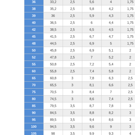
36
33,2
2,5
5,6
4
1,75
38
35,2
2,5
5,8
4,2
1,75
39
36
2,5
5,9
4,3
1,75
40
36,5
2,5
6
4,4
1,75
42
38,5
2,5
6,5
4,5
1,75
45
41,5
2,5
6,7
4,7
1,75
48
44,5
2,5
6,9
5
1,75
50
45,8
2,5
6,9
5,1
2
52
47,8
2,5
7
5,2
2
55
50,8
2,5
7,2
5,4
2
60
55,8
2,5
7,4
5,8
2
65
60,8
3
7,8
6,3
2,5
70
65,5
3
8,1
6,6
2,5
75
70,5
3
8,4
7
2,5
80
74,5
3
8,6
7,4
2,5
85
79,5
3,5
8,7
7,8
3
90
84,5
3,5
8,8
8,2
3
95
89,5
3,5
9,4
8,6
3
100
94,5
3,5
9,6
9
3
105
98
3,5
9,9
9,3
4