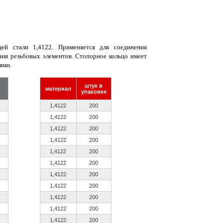
й стали 1,4122. Применяется для соединения
ния резьбовых элементов. Стопорное кольцо имеет
ями.
штук в
материал
упаковке
1,4122
200
1,4122
200
1,4122
200
1,4122
200
1,4122
200
1,4122
200
1,4122
200
1,4122
200
1,4122
200
1,4122
200
1,4122
200