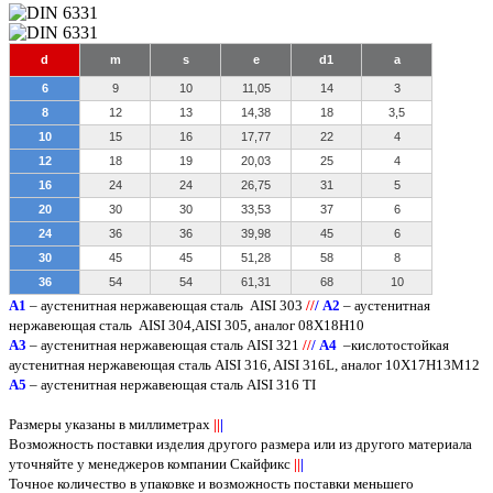
d
m
s
e
d1
a
6
9
10
11,05
14
3
8
12
13
14,38
18
3,5
10
15
16
17,77
22
4
12
18
19
20,03
25
4
16
24
24
26,75
31
5
20
30
30
33,53
37
6
24
36
36
39,98
45
6
30
45
45
51,28
58
8
36
54
54
61,31
68
10
A
1
– аустенитная нержавеющая сталь
AISI 303
/
/
/
А2
– аустенитная
нержавеющая сталь
AISI
304,
AISI
305, аналог 08Х18Н10
А3
– аустенитная нержавеющая сталь
AISI
321
/
/
/
А4
–кислотостойкая
аустенитная нержавеющая сталь
AISI
316,
AISI
316
L
, аналог 10Х17Н13М12
А5
– аустенитная нержавеющая сталь
AISI
316
TI
Размеры указаны в миллиметрах
||
|
Возможность поставки изделия другого размера или из другого материала
уточняйте у менеджеров компании Скайфикс
||
|
Точное количество в упаковке и возможность поставки меньшего