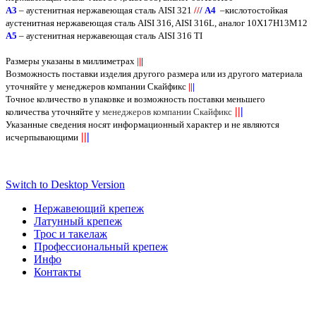
А3
– аустенитная нержавеющая сталь
AISI
321
/
/
/
А4
–кислотостойкая
аустенитная нержавеющая сталь
AISI
316,
AISI
316
L
, аналог 10Х17Н13М12
А5
– аустенитная нержавеющая сталь
AISI
316
TI
Размеры указаны в миллиметрах
||
|
Возможность поставки изделия другого размера или из другого материала
уточняйте у менеджеров компании Скайфикс
||
|
Точное количество в упаковке и возможность поставки меньшего
||
|
количества уточняйте у
менеджеров компании Скайфикс
Указанные сведения носят информационный характер и не являются
||
|
исчерпывающими
Switch to Desktop Version
Нержавеющий крепеж
Латунный крепеж
Трос и такелаж
Профессиональный крепеж
Инфо
Контакты