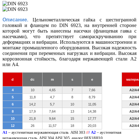
Описание.
Цельнометаллическая гайка с шестигранной
головкой и фланцем по DIN 6923, на внутренней стороне
которой могут быть нанесены насечки (фланцевая гаяка с
насечками), что препятствует самораскручиванию при
деформациях и вибрации. Используются в машиностроении и
монтаже промышленного оборудования. Высокая надежность
соединения при переменных нагрузках и вибрации. Высокая
коррозионная стойкость, благодаря нержавеющей стали А2
или А4.
d
dc
m
s
e
матери
4
10
4,65
7
7,66
A2/A4
5
11,8
4,7
8
8,79
A2/A4
6
14,2
5,7
10
11,05
A2/A4
8
17,9
7,64
13
14,38
A2/A4
10
21,8
9,64
15
17,77
A2/A4
12
26
11,57
18
20,03
A2/A4
A
1
– аустенитная нержавеющая сталь
AISI 303
/
/
/
А2
– аустенитная
нержавеющая сталь
AISI
304,
AISI
305, аналог 08Х18Н10