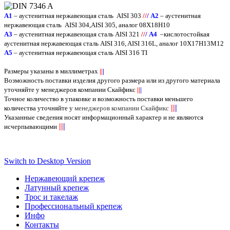
A
1
– аустенитная нержавеющая сталь
AISI 303
/
/
/
А2
– аустенитная
нержавеющая сталь
AISI
304,
AISI
305, аналог 08Х18Н10
А3
– аустенитная нержавеющая сталь
AISI
321
/
/
/
А4
–кислотостойкая
аустенитная нержавеющая сталь
AISI
316,
AISI
316
L
, аналог 10Х17Н13М12
А5
– аустенитная нержавеющая сталь
AISI
316
TI
Размеры указаны в миллиметрах
||
|
Возможность поставки изделия другого размера или из другого материала
уточняйте у менеджеров компании Скайфикс
||
|
Точное количество в упаковке и возможность поставки меньшего
||
|
количества уточняйте у
менеджеров компании Скайфикс
Указанные сведения носят информационный характер и не являются
||
|
исчерпывающими
Switch to Desktop Version
Нержавеющий крепеж
Латунный крепеж
Трос и такелаж
Профессиональный крепеж
Инфо
Контакты