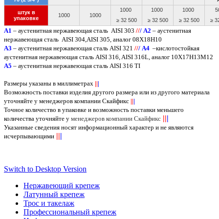
1000
1000
1000
5
штук в
1000
1000
упаковке
≥ 32 500
≥ 32 500
≥ 32 500
≥ 3
A
1
– аустенитная нержавеющая сталь
AISI 303
/
/
/
А2
– аустенитная
нержавеющая сталь
AISI
304,
AISI
305, аналог 08Х18Н10
А3
– аустенитная нержавеющая сталь
AISI
321
/
/
/
А4
–кислотостойкая
аустенитная нержавеющая сталь
AISI
316,
AISI
316
L
, аналог 10Х17Н13М12
А5
– аустенитная нержавеющая сталь
AISI
316
TI
Размеры указаны в миллиметрах
||
|
Возможность поставки изделия другого размера или из другого материала
уточняйте у менеджеров компании Скайфикс
||
|
Точное количество в упаковке и возможность поставки меньшего
||
|
количества уточняйте у
менеджеров компании Скайфикс
Указанные сведения носят информационный характер и не являются
||
|
исчерпывающими
Switch to Desktop Version
Нержавеющий крепеж
Латунный крепеж
Трос и такелаж
Профессиональный крепеж