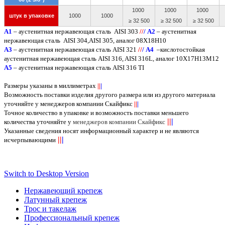
1000
1000
1000
штук в упаковке
1000
1000
≥ 32 500
≥ 32 500
≥ 32 500
A
1
– аустенитная нержавеющая сталь
AISI 303
/
/
/
А2
– аустенитная
нержавеющая сталь
AISI
304,
AISI
305, аналог 08Х18Н10
А3
– аустенитная нержавеющая сталь
AISI
321
/
/
/
А4
–кислотостойкая
аустенитная нержавеющая сталь
AISI
316,
AISI
316
L
, аналог 10Х17Н13М12
А5
– аустенитная нержавеющая сталь
AISI
316
TI
Размеры указаны в миллиметрах
||
|
Возможность поставки изделия другого размера или из другого материала
уточняйте у менеджеров компании Скайфикс
||
|
Точное количество в упаковке и возможность поставки меньшего
||
|
количества уточняйте у
менеджеров компании Скайфикс
Указанные сведения носят информационный характер и не являются
||
|
исчерпывающими
Switch to Desktop Version
Нержавеющий крепеж
Латунный крепеж
Трос и такелаж
Профессиональный крепеж