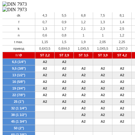
dk
4,3
5,5
6,8
7,5
8,1
f
0,7
0,9
1,2
1,3
1,4
k
1,3
1,7
2,1
2,3
2,5
n
0,6
0,8
1
1
1,2
t max.
1,15
1,5
1,9
2,05
2,25
привод
0,6X3,5
0,8X4,0
1,0X5,5
1,0X5,5
1,2X7,0
l / Ø
ST 2,2
ST 2,9
ST 3,5
ST 3,9
ST 4,2
6,5 (1/4")
A2
A2
9,5 (3/8")
A2
A2
A2
A2
A2
13 (1/2")
A2
A2
A2
A2
A2
16 (5/8")
A2
A2
A2
A2
A2
19 (3/4")
A2
A2
A2
A2
A2
22 (7/8")
A2
A2
A2
A2
A2
25 (1")
A2
A2
A2
A2
A2
32 (1 1/4")
A2
A2
A2
A2
38 (1 1/2")
A2
A2
A2
45 (1 3/4")
A2
A2
A2
50 (2")
60 (2 3/8")