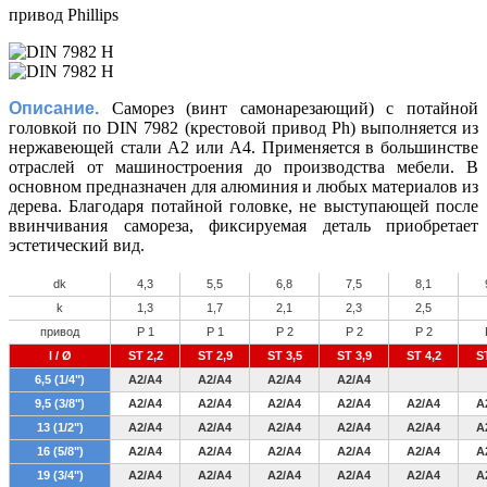
привод Phillips
Описание.
Саморез (винт самонарезающий) с потайной
головкой по DIN 7982 (крестовой привод Ph) выполняется из
нержавеющей стали А2 или А4. Применяется в большинстве
отраслей от машиностроения до производства мебели. В
основном предназначен для алюминия и любых материалов из
дерева. Благодаря потайной головке, не выступающей после
ввинчивания самореза, фиксируемая деталь приобретает
эстетический вид.
dk
4,3
5,5
6,8
7,5
8,1
k
1,3
1,7
2,1
2,3
2,5
привод
P 1
P 1
P 2
P 2
P 2
l / Ø
ST 2,2
ST 2,9
ST 3,5
ST 3,9
ST 4,2
S
6,5 (1/4")
А2/А4
А2/А4
А2/А4
А2/А4
9,5 (3/8")
А2/А4
А2/А4
А2/А4
А2/А4
А2/А4
А
13 (1/2")
А2/А4
А2/А4
А2/А4
А2/А4
А2/А4
А
16 (5/8")
А2/А4
А2/А4
А2/А4
А2/А4
А2/А4
А
19 (3/4")
А2/А4
А2/А4
А2/А4
А2/А4
А2/А4
А