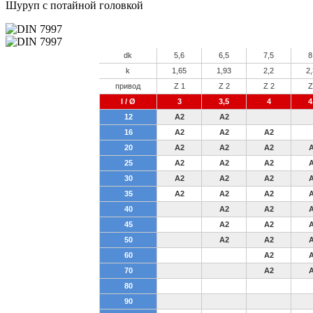
Шуруп с потайной головкой
dk
5,6
6,5
7,5
8
k
1,65
1,93
2,2
2
привод
Z 1
Z 2
Z 2
Z
l / Ø
3
3,5
4
4
12
A2
A2
16
A2
A2
A2
20
A2
A2
A2
25
A2
A2
A2
30
A2
A2
A2
35
A2
A2
A2
40
A2
A2
45
A2
A2
50
A2
A2
60
A2
70
A2
80
90