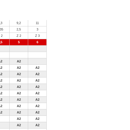
,3
9,2
11
,35
2,5
3
 2
Z 2
Z 3
,5
5
6
A2
A2
A2
A2
A2
A2
A2
A2
A2
A2
A2
A2
A2
A2
A2
A2
A2
A2
A2
A2
A2
A2
A2
A2
A2
A2
A2
A2
A2
A2