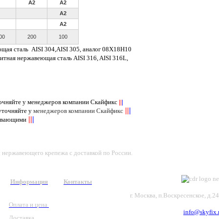
A2
A2
A2
A2
00
200
100
ющая сталь
AISI
304,
AISI
305, аналог 08Х18Н10
нитная нержавеющая сталь
AISI
316,
AISI
316
L
,
точняйте у менеджеров компании Скайфикс
||
|
||
|
 уточняйте у
менеджеров компании Скайфикс
||
|
пывающими
ы нержавеющего крепежа с доставкой по России.
Информация
Контакты
г. Москва, п.Воскресенское, д.2
Оплата и цена
info@skyfix.
Доставка