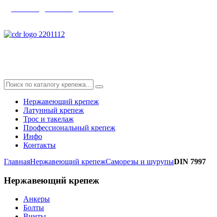
главная
|
каталог
|
контакты
info@skyfix.ru
Нержавеющий крепеж
Латунный крепеж
Трос и такелаж
Профессиональный крепеж
Инфо
Контакты
Главная
Нержавеющий крепеж
Саморезы и шурупы
DIN 7997
Нержавеющий
крепеж
Анкеры
Болты
Винты