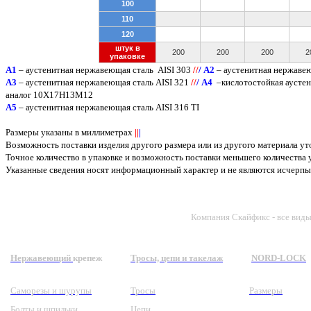
100
110
120
штук в
200
200
200
2
упаковке
A
1
– аустенитная нержавеющая сталь
AISI 303
/
/
/
А2
– аустенитная нержаве
А3
– аустенитная нержавеющая сталь
AISI
321
/
/
/
А4
–кислотостойкая аусте
аналог 10Х17Н13М12
А5
– аустенитная нержавеющая сталь
AISI
316
TI
Размеры указаны в миллиметрах
||
|
Возможность поставки изделия другого размера или из другого материала у
Точное количество в упаковке и возможность поставки меньшего количества
Указанные сведения носят информационный характер и не являются исчер
Компания Скайфикс - все вид
Нержавеющий
крепеж
Тросы, цепи и такелаж
NORD-LOCK
Саморезы и шурупы
Тросы
Размеры
Болты и шпильки
Цепи