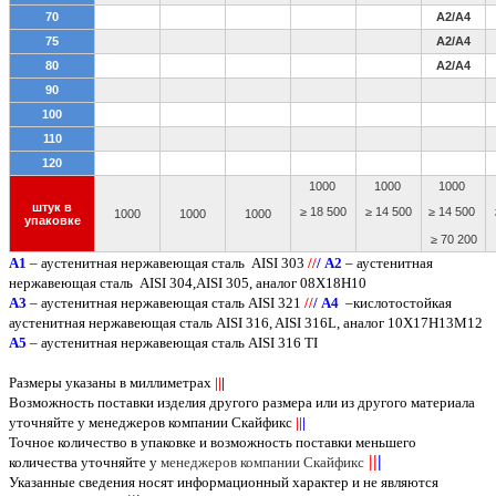
70
A2/A4
75
A2/A4
80
A2/A4
90
100
110
120
1000
1000
1000
штук в
≥ 18 500
≥ 14 500
≥ 14 500
1000
1000
1000
упаковке
≥ 70 200
A
1
– аустенитная нержавеющая сталь
AISI 303
/
/
/
А2
– аустенитная
нержавеющая сталь
AISI
304,
AISI
305, аналог 08Х18Н10
А3
– аустенитная нержавеющая сталь
AISI
321
/
/
/
А4
–кислотостойкая
аустенитная нержавеющая сталь
AISI
316,
AISI
316
L
, аналог 10Х17Н13М12
А5
– аустенитная нержавеющая сталь
AISI
316
TI
Размеры указаны в миллиметрах
||
|
Возможность поставки изделия другого размера или из другого материала
уточняйте у менеджеров компании Скайфикс
||
|
Точное количество в упаковке и возможность поставки меньшего
||
|
количества уточняйте у
менеджеров компании Скайфикс
Указанные сведения носят информационный характер и не являются