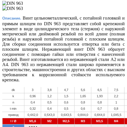
Винт цельнометаллический, с потайной головкой и
Описание.
прямым шлицем по DIN 963 представляет собой крепежной
элемент в виде цилиндрического тела (стержня) с наружной
метрической или дюймовой резьбой по всей длине (полная
резьба) и наружной потайной головкой с плоским шлицем.
Для сборки соединения используется отвертка или бита с
плоским шлицем. Нержавеющий винт DIN 963 образует
соединение с помощью гайки или отверстия с нанесенной
резьбой. Винт изготавливается из нержавеющей стали А2 или
А4. DIN 963 из нержавеющей стали широко применяется в
строительстве, машиностроении и других областях с высоким
требованием к коррозионной стойкости используемого
крепежа.
dk
3
3,8
4,7
5,6
6,5
7,5
k
0,96
1,2
1,5
1,65
1,93
2,2
n
0,4
0,5
0,6
0,8
0,8
1
t min
0,32
0,4
0,5
0,6
0,7
0,8
привод
0,4X2,0
0,5X3,0
0,6X3,5
0,8X4,0
0,8X4,0
1,0X5,5
l / Ø
M1,6
M2
M2,5
M3
M3,5
M4