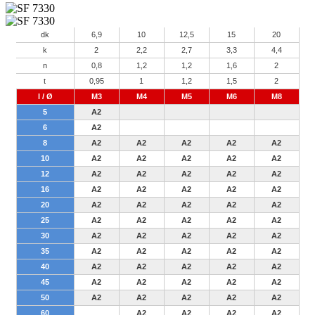
dk
6,9
10
12,5
15
20
k
2
2,2
2,7
3,3
4,4
n
0,8
1,2
1,2
1,6
2
t
0,95
1
1,2
1,5
2
l / Ø
M3
M4
M5
M6
M8
5
A2
6
A2
8
A2
A2
A2
A2
A2
10
A2
A2
A2
A2
A2
12
A2
A2
A2
A2
A2
16
A2
A2
A2
A2
A2
20
A2
A2
A2
A2
A2
25
A2
A2
A2
A2
A2
30
A2
A2
A2
A2
A2
35
A2
A2
A2
A2
A2
40
A2
A2
A2
A2
A2
45
A2
A2
A2
A2
A2
50
A2
A2
A2
A2
A2
60
A2
A2
A2
A2