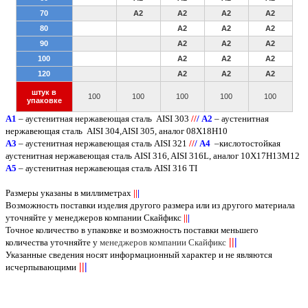
70
A2
A2
A2
A2
80
A2
A2
A2
90
A2
A2
A2
100
A2
A2
A2
120
A2
A2
A2
штук в
100
100
100
100
100
упаковке
A
1
– аустенитная нержавеющая сталь
AISI 303
/
/
/
А2
– аустенитная
нержавеющая сталь
AISI
304,
AISI
305, аналог 08Х18Н10
А3
– аустенитная нержавеющая сталь
AISI
321
/
/
/
А4
–кислотостойкая
аустенитная нержавеющая сталь
AISI
316,
AISI
316
L
, аналог 10Х17Н13М12
А5
– аустенитная нержавеющая сталь
AISI
316
TI
Размеры указаны в миллиметрах
||
|
Возможность поставки изделия другого размера или из другого материала
уточняйте у менеджеров компании Скайфикс
||
|
Точное количество в упаковке и возможность поставки меньшего
||
|
количества уточняйте у
менеджеров компании Скайфикс
Указанные сведения носят информационный характер и не являются
||
|
исчерпывающими