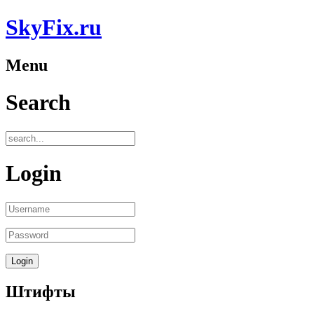
SkyFix.ru
Menu
Search
Login
Штифты