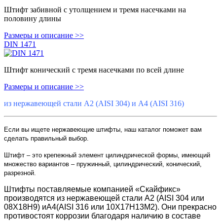
Штифт забивной с утолщением и тремя насечками на
половину длины
Размеры и описание >>
DIN 1471
Штифт конический с тремя насечками по всей длине
Размеры и описание >>
из нержавеющей стали А2 (AISI 304) и А4 (AISI 316)
Если вы ищете нержавеющие штифты, наш каталог поможет вам
сделать правильный выбор.
Штифт – это крепежный элемент цилиндрической формы, имеющий
множество вариантов – пружинный, цилиндрический, конический,
разрезной.
Штифты поставляемые компанией «Скайфикс»
производятся из нержавеющей стали А2 (
AISI
304 или
08Х18Н9) иА4(
AISI
316 или 10Х17Н13М2). Они прекрасно
противостоят коррозии благодаря наличию в составе