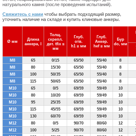
натурального камня (после проведения испытаний).
Свяжитесь с нами
чтобы выбрать подходящий размер,
уточнить
наличие на складе и купить клиновые анкеры.
Толщ.
Глуб.
Глуб.
Длина
скрепл.
Бур
Ø мм
отв.
Анкер.
анкера, l
дет. tfix ≤
do, мм
h1 ≥ мм
hef ≥ мм
мм
М8
65
0/15
65/50
55/40
8
М8
80
15/30
65/50
55/40
8
М8
100
50/35
65/50
55/40
8
М8
115
50/65
65/50
55/40
8
М10
65
0/5
69/59
59/49
10
М10
80
10/20
69/59
59/49
10
М10
95
25/35
69/59
59/49
10
М10
115
45/55
69/59
59/49
10
М10
130
60/70
69/59
59/49
10
М12
80
0/5
90/70
80/60
12
М12
100
5/25
90/70
80/60
12