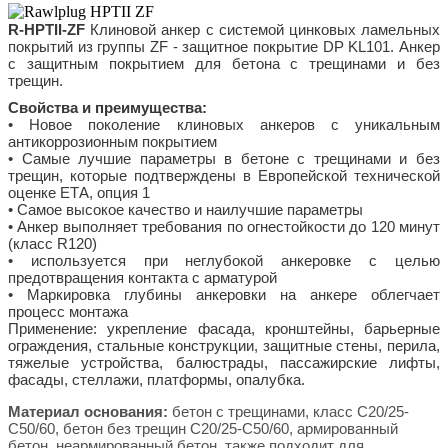
R-HPTII-ZF
Клиновой анкер с системой цинковых ламельных
покрытий из группы ZF - защитное покрытие DP KL101. Анкер
с защитным покрытием для бетона с трещинами и без
трещин.
Свойства и преимущества:
• Новое поколение клиновых анкеров с уникальным
антикоррозионным покрытием
• Самые лучшие параметры в бетоне с трещинами и без
трещин, которые подтверждены в Европейской технической
оценке ЕТА, опция 1
• Самое высокое качество и наилучшие параметры
• Анкер выполняет требования по огнестойкости до 120 минут
(класс R120)
• используется при неглубокой анкеровке с целью
предотвращения контакта с арматурой
• Маркировка глубины анкеровки на анкере облегчает
процесс монтажа
Применение: укрепление фасада, кронштейны, барьерные
ограждения, стальные конструкции, защитные стены, перила,
тяжелые устройства, балюстрады, пассажирские лифты,
фасады, стеллажи, платформы, опалубка.
Материал основания:
бетон с трещинами, класс C20/25-
C50/60, бетон без трещин C20/25-C50/60, армированный
бетон, неармированный бетон, также подходит для